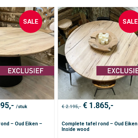
SALE
SALE
pronkelijke
Huidige
Oorspronkelijke
Huidig
95,-
€
1.865,-
/stuk
€
2.195,-
prijs
prijs
prijs
is:
was:
is:
95,-.
€ 1.695,-.
€ 2.195,-.
€ 1.865
rond – Oud Eiken –
Complete tafel rond – Oud Eiken
Inside wood