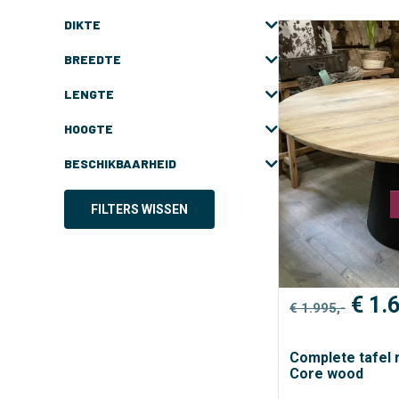
DIKTE
BREEDTE
LENGTE
HOOGTE
BESCHIKBAARHEID
FILTERS WISSEN
Oors
€
1.6
€
1.995,-
prijs
was:
€ 1.9
Complete tafel 
Core wood