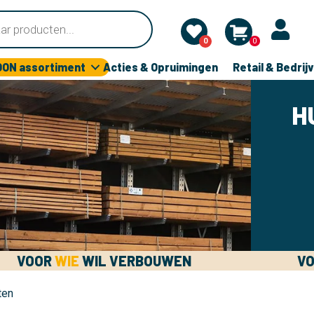
0
0
OON assortiment
Acties & Opruimingen
Retail & Bedrij
H
VOOR
WIE
WIL VERBOUWEN
V
ten