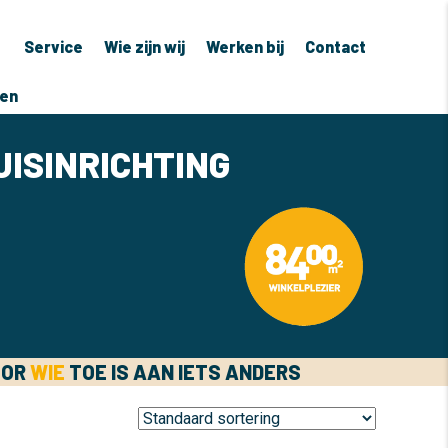
Service
Wie zijn wij
Werken bij
Contact
ven
UISINRICHTING
OOR
WIE
TOE IS AAN IETS ANDERS