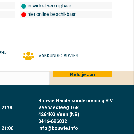
in winkel verkrijgbaar
niet online beschikbaar
OND
VAKKUNDIG ADVIES
Meld je aan
Bouwie Handelsonderneming B.V.
- 21:00
Veensesteeg 16B
4264KG Veen (NB)
0416-696832
- 21:00
info@bouwie.info