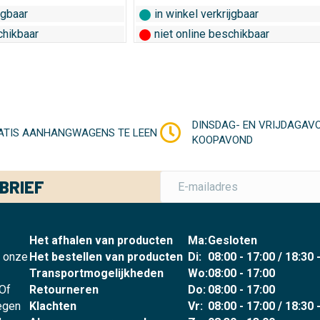
jgbaar
in winkel verkrijgbaar
chikbaar
niet online beschikbaar
DINSDAG- EN VRIJDAGAV
ATIS AANHANGWAGENS TE LEEN
KOOPAVOND
BRIEF
Het afhalen van producten
Ma:
Gesloten
p onze
Het bestellen van producten
Di:
08:00 - 17:00 / 18:30 
Transportmogelijkheden
Wo:
08:00 - 17:00
 Of
Retourneren
Do:
08:00 - 17:00
legen
Klachten
Vr:
08:00 - 17:00 / 18:30 