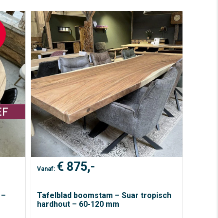
e
€
875,-
Vanaf:
,-.
 –
Tafelblad boomstam – Suar tropisch
hardhout – 60-120 mm