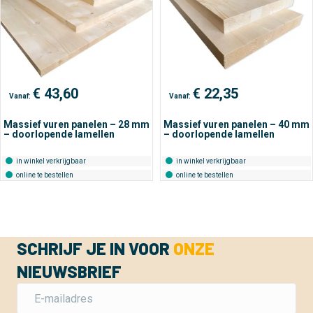
€
43,60
€
22,35
Vanaf:
Vanaf:
Massief vuren panelen – 28 mm
Massief vuren panelen – 40 mm
– doorlopende lamellen
– doorlopende lamellen
in winkel verkrijgbaar
in winkel verkrijgbaar
online te bestellen
online te bestellen
SCHRIJF JE IN VOOR
ONZE
NIEUWSBRIEF