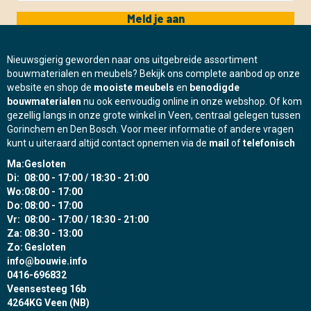
Meld je aan
Nieuwsgierig geworden naar ons uitgebreide assortiment
bouwmaterialen en meubels? Bekijk ons complete aanbod op onze
website en shop de
mooiste meubels
en
benodigde
bouwmaterialen
nu ook eenvoudig online in onze webshop. Of kom
gezellig langs in onze grote winkel in Veen, centraal gelegen tussen
Gorinchem en Den Bosch. Voor meer informatie of andere vragen
kunt u uiteraard altijd contact opnemen via de
mail
of
telefonisch
Ma:
Gesloten
Di:
08:00 - 17:00 / 18:30 - 21:00
Wo:
08:00 - 17:00
Do:
08:00 - 17:00
Vr:
08:00 - 17:00 / 18:30 - 21:00
Za:
08:30 - 13:00
Zo:
Gesloten
info@bouwie.info
0416-696832
Veensesteeg 16b
4264KG Veen (NB)