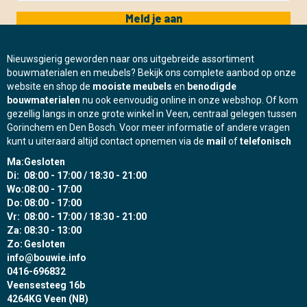
Meld je aan
Nieuwsgierig geworden naar ons uitgebreide assortiment
bouwmaterialen en meubels? Bekijk ons complete aanbod op onze
website en shop de
mooiste meubels
en
benodigde
bouwmaterialen
nu ook eenvoudig online in onze webshop. Of kom
gezellig langs in onze grote winkel in Veen, centraal gelegen tussen
Gorinchem en Den Bosch. Voor meer informatie of andere vragen
kunt u uiteraard altijd contact opnemen via de
mail
of
telefonisch
Ma:
Gesloten
Di:
08:00 - 17:00 / 18:30 - 21:00
Wo:
08:00 - 17:00
Do:
08:00 - 17:00
Vr:
08:00 - 17:00 / 18:30 - 21:00
Za:
08:30 - 13:00
Zo:
Gesloten
info@bouwie.info
0416-696832
Veensesteeg 16b
4264KG Veen (NB)