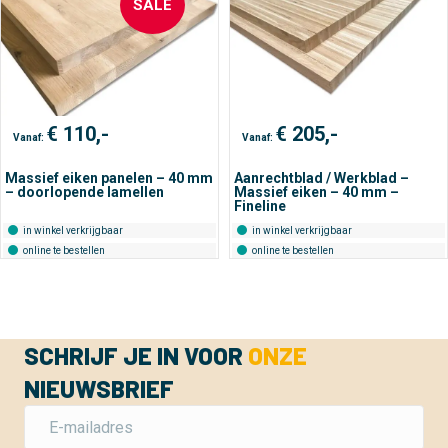
SALE
€
110,-
€
205,-
Vanaf:
Vanaf:
Massief eiken panelen – 40 mm
Aanrechtblad / Werkblad –
– doorlopende lamellen
Massief eiken – 40 mm –
Fineline
in winkel verkrijgbaar
in winkel verkrijgbaar
online te bestellen
online te bestellen
SCHRIJF JE IN VOOR
ONZE
NIEUWSBRIEF