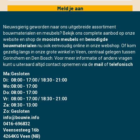
Meld je aan
Nieuwsgierig geworden naar ons uitgebreide assortiment
bouwmaterialen en meubels? Bekijk ons complete aanbod op onze
website en shop de
mooiste meubels
en
benodigde
bouwmaterialen
nu ook eenvoudig online in onze webshop. Of kom
gezellig langs in onze grote winkel in Veen, centraal gelegen tussen
Gorinchem en Den Bosch. Voor meer informatie of andere vragen
kunt u uiteraard altijd contact opnemen via de
mail
of
telefonisch
Ma:
Gesloten
Di:
08:00 - 17:00 / 18:30 - 21:00
Wo:
08:00 - 17:00
Do:
08:00 - 17:00
Vr:
08:00 - 17:00 / 18:30 - 21:00
Za:
08:30 - 13:00
Zo:
Gesloten
info@bouwie.info
0416-696832
Veensesteeg 16b
4264KG Veen (NB)