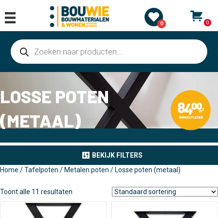
0
0
Producten
zoeken
LOSSE POTEN
(METAAL)
BEKIJK FILTERS
Home
/
Tafelpoten
/
Metalen poten
/ Losse poten (metaal)
Toont alle 11 resultaten