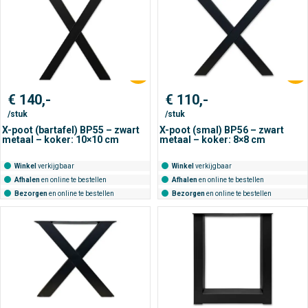
€
140,-
€
110,-
/stuk
/stuk
X-poot (bartafel) BP55 – zwart
X-poot (smal) BP56 – zwart
metaal – koker: 10×10 cm
metaal – koker: 8×8 cm
Winkel
verkijgbaar
Winkel
verkijgbaar
Afhalen
en online te bestellen
Afhalen
en online te bestellen
Bezorgen
en online te bestellen
Bezorgen
en online te bestellen