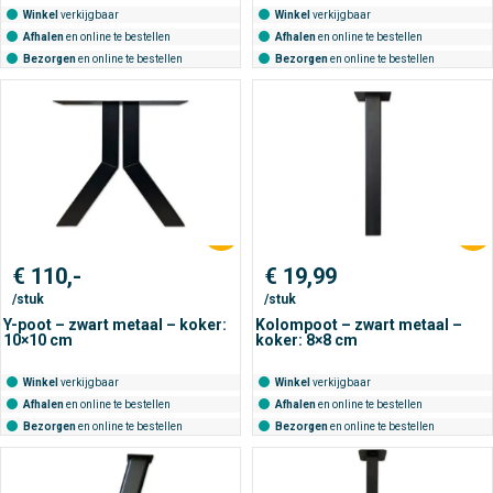
Winkel
verkijgbaar
Winkel
verkijgbaar
Afhalen
en online te bestellen
Afhalen
en online te bestellen
Bezorgen
en online te bestellen
Bezorgen
en online te bestellen
€
110,-
€
19,99
/stuk
/stuk
Y-poot – zwart metaal – koker:
Kolompoot – zwart metaal –
10×10 cm
koker: 8×8 cm
Winkel
verkijgbaar
Winkel
verkijgbaar
Afhalen
en online te bestellen
Afhalen
en online te bestellen
Bezorgen
en online te bestellen
Bezorgen
en online te bestellen