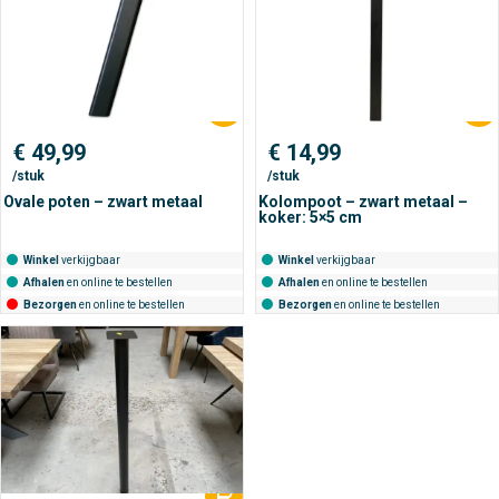
€
49,99
€
14,99
/stuk
/stuk
Ovale poten – zwart metaal
Kolompoot – zwart metaal –
koker: 5×5 cm
Winkel
verkijgbaar
Winkel
verkijgbaar
Afhalen
en online te bestellen
Afhalen
en online te bestellen
Bezorgen
en online te bestellen
Bezorgen
en online te bestellen