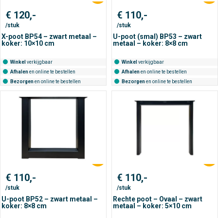
€
120,-
€
110,-
/stuk
/stuk
X-poot BP54 – zwart metaal –
U-poot (smal) BP53 – zwart
koker: 10×10 cm
metaal – koker: 8×8 cm
Winkel
verkijgbaar
Winkel
verkijgbaar
Afhalen
en online te bestellen
Afhalen
en online te bestellen
Bezorgen
en online te bestellen
Bezorgen
en online te bestellen
€
110,-
€
110,-
/stuk
/stuk
U-poot BP52 – zwart metaal –
Rechte poot – Ovaal – zwart
koker: 8×8 cm
metaal – koker: 5×10 cm