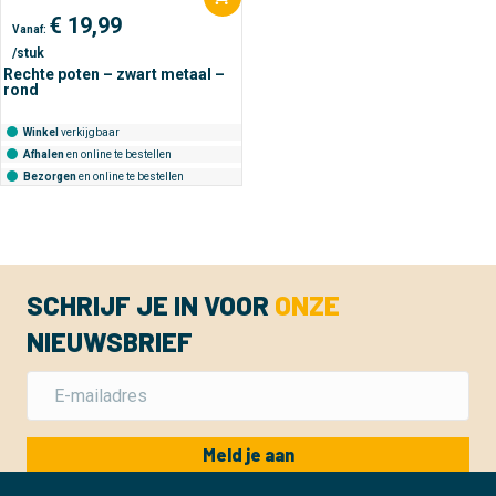
€
19,99
Vanaf:
/stuk
Rechte poten – zwart metaal –
rond
Winkel
verkijgbaar
Afhalen
en online te bestellen
Bezorgen
en online te bestellen
SCHRIJF JE IN VOOR
ONZE
NIEUWSBRIEF
Meld je aan