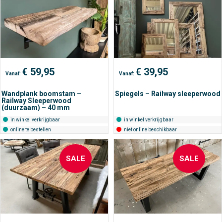
€
59,95
€
39,95
Vanaf:
Vanaf:
Wandplank boomstam –
Spiegels – Railway sleeperwood
Railway Sleeperwood
(duurzaam) – 40 mm
in winkel verkrijgbaar
in winkel verkrijgbaar
online te bestellen
niet online beschikbaar
SALE
SALE