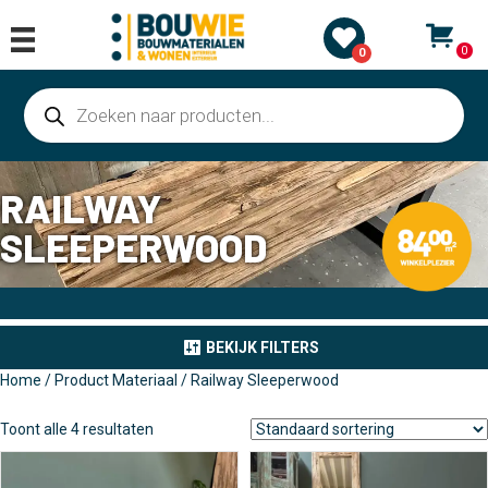
0
0
Producten
zoeken
RAILWAY
SLEEPERWOOD
BEKIJK FILTERS
Home
/ Product Materiaal / Railway Sleeperwood
Toont alle 4 resultaten