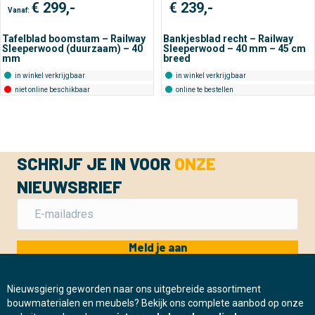
€
299,-
€
239,-
Vanaf:
Tafelblad boomstam – Railway
Bankjesblad recht – Railway
Sleeperwood (duurzaam) – 40
Sleeperwood – 40 mm – 45 cm
mm
breed
in winkel verkrijgbaar
in winkel verkrijgbaar
niet online beschikbaar
online te bestellen
SCHRIJF JE IN VOOR
ONZE
NIEUWSBRIEF
Meld je aan
Nieuwsgierig geworden naar ons uitgebreide assortiment
bouwmaterialen en meubels? Bekijk ons complete aanbod op onze