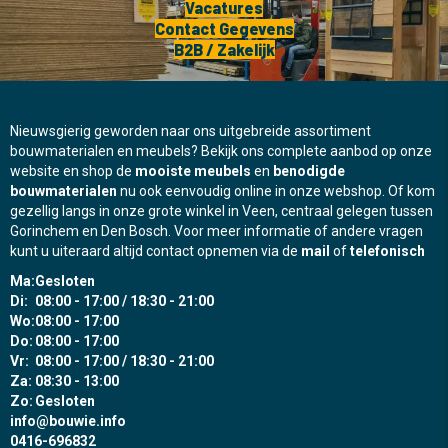
Vacatures
Contact Gegevens
B2B / Zakelijk
Nieuwsgierig geworden naar ons uitgebreide assortiment
bouwmaterialen en meubels? Bekijk ons complete aanbod op onze
website en shop de
mooiste meubels
en
benodigde
bouwmaterialen
nu ook eenvoudig online in onze webshop. Of kom
gezellig langs in onze grote winkel in Veen, centraal gelegen tussen
Gorinchem en Den Bosch. Voor meer informatie of andere vragen
kunt u uiteraard altijd contact opnemen via de
mail
of
telefonisch
Ma:
Gesloten
Di:
08:00 - 17:00 / 18:30 - 21:00
Wo:
08:00 - 17:00
Do:
08:00 - 17:00
Vr:
08:00 - 17:00 / 18:30 - 21:00
Za:
08:30 - 13:00
Zo:
Gesloten
info@bouwie.info
0416-696832