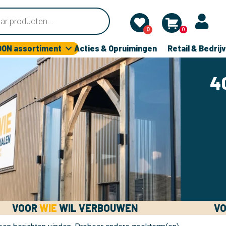
0
0
OON assortiment
Acties & Opruimingen
Retail & Bedrij
4
VOOR
WIE
WIL VERBOUWEN
V