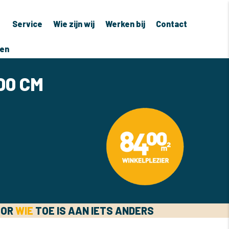
Service
Wie zijn wij
Werken bij
Contact
ven
00 CM
OOR
WIE
TOE IS AAN IETS ANDERS