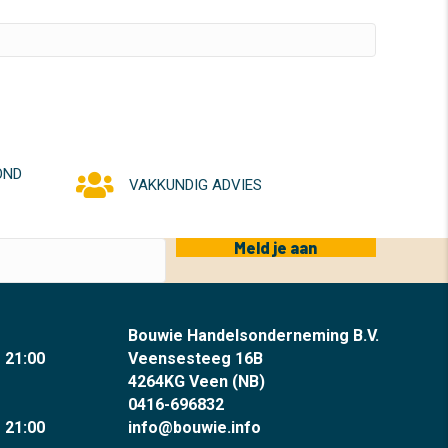
OND
VAKKUNDIG ADVIES
Meld je aan
Bouwie Handelsonderneming B.V.
- 21:00
Veensesteeg 16B
4264KG Veen (NB)
0416-696832
- 21:00
info@bouwie.info