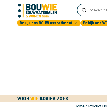
Producten
zoeken
Bekijk ons BOUW assortiment
Bekijk ons W
VOOR
WIE
ADVIES ZOEKT
Home
/ Product H