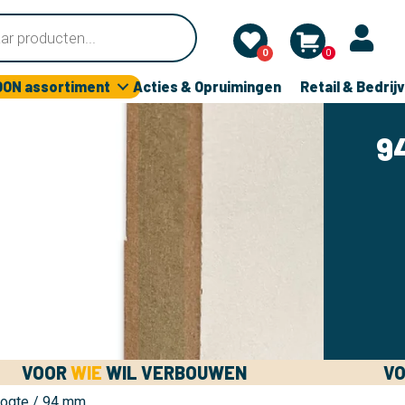
0
0
OON assortiment
Acties & Opruimingen
Retail & Bedrij
9
VOOR
WIE
WIL VERBOUWEN
V
oogte / 94 mm