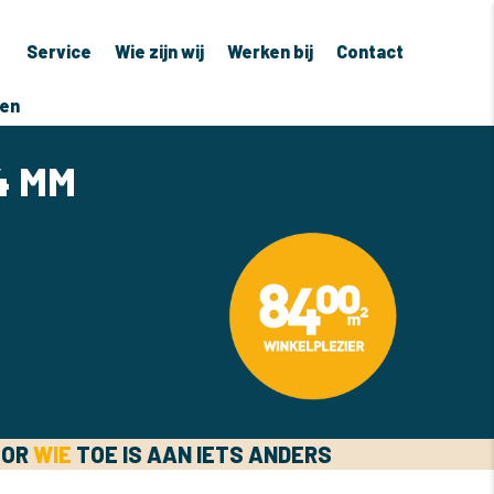
Service
Wie zijn wij
Werken bij
Contact
ven
4 MM
OOR
WIE
TOE IS AAN IETS ANDERS