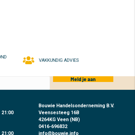
OND
VAKKUNDIG ADVIES
Meld je aan
Bouwie Handelsonderneming B.V.
- 21:00
Veensesteeg 16B
4264KG Veen (NB)
0416-696832
- 21:00
info@bouwie.info