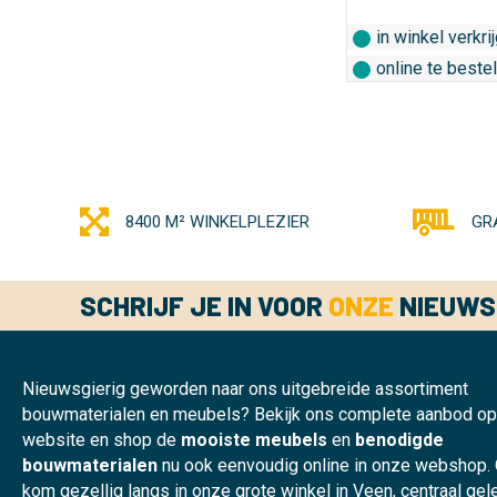
in winkel verkri
online te beste
8400 M² WINKELPLEZIER
GR
SCHRIJF JE IN VOOR
ONZE
NIEUWS
Nieuwsgierig geworden naar ons uitgebreide assortiment
bouwmaterialen en meubels? Bekijk ons complete aanbod o
website en shop de
mooiste meubels
en
benodigde
bouwmaterialen
nu ook eenvoudig online in onze webshop.
kom gezellig langs in onze grote winkel in Veen, centraal ge