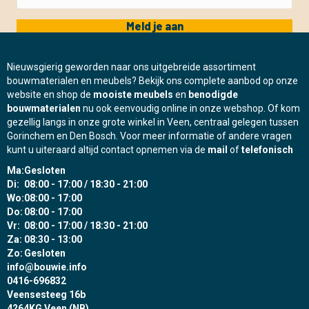
Meld je aan
Nieuwsgierig geworden naar ons uitgebreide assortiment
bouwmaterialen en meubels? Bekijk ons complete aanbod op onze
website en shop de
mooiste meubels
en
benodigde
bouwmaterialen
nu ook eenvoudig online in onze webshop. Of kom
gezellig langs in onze grote winkel in Veen, centraal gelegen tussen
Gorinchem en Den Bosch. Voor meer informatie of andere vragen
kunt u uiteraard altijd contact opnemen via de
mail
of
telefonisch
Ma:
Gesloten
Di:
08:00 - 17:00 / 18:30 - 21:00
Wo:
08:00 - 17:00
Do:
08:00 - 17:00
Vr:
08:00 - 17:00 / 18:30 - 21:00
Za:
08:30 - 13:00
Zo:
Gesloten
info@bouwie.info
0416-696832
Veensesteeg 16b
4264KG Veen (NB)