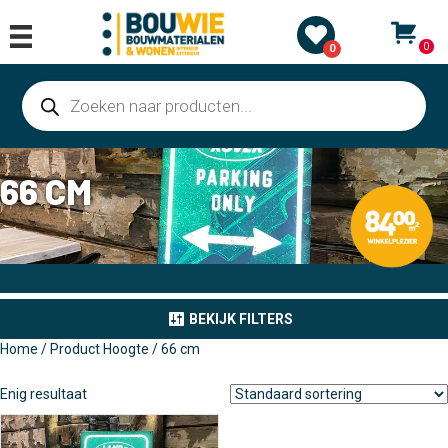
0
0
Producten
zoeken
66 CM
BEKIJK FILTERS
Home
/ Product Hoogte / 66 cm
Enig resultaat