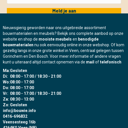
Meld je aan
Nieuwsgierig geworden naar ons uitgebreide assortiment
bouwmaterialen en meubels? Bekijk ons complete aanbod op onze
website en shop de
mooiste meubels
en
benodigde
bouwmaterialen
nu ook eenvoudig online in onze webshop. Of kom
gezellig langs in onze grote winkel in Veen, centraal gelegen tussen
Gorinchem en Den Bosch. Voor meer informatie of andere vragen
kunt u uiteraard altijd contact opnemen via de
mail
of
telefonisch
Ma:
Gesloten
Di:
08:00 - 17:00 / 18:30 - 21:00
Wo:
08:00 - 17:00
Do:
08:00 - 17:00
Vr:
08:00 - 17:00 / 18:30 - 21:00
Za:
08:30 - 13:00
Zo:
Gesloten
info@bouwie.info
0416-696832
Veensesteeg 16b
4264KG Veen (NB)