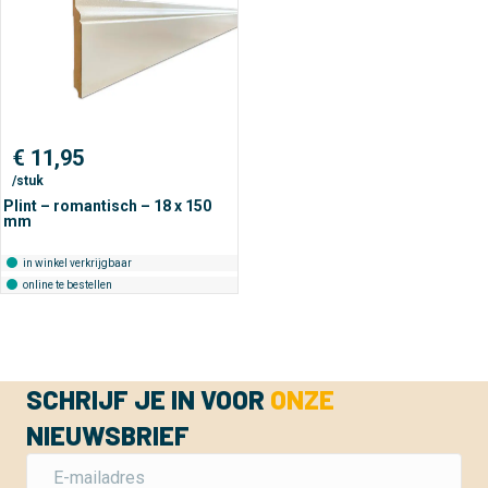
€
11,95
/stuk
Plint – romantisch – 18 x 150
mm
in winkel verkrijgbaar
online te bestellen
SCHRIJF JE IN VOOR
ONZE
NIEUWSBRIEF