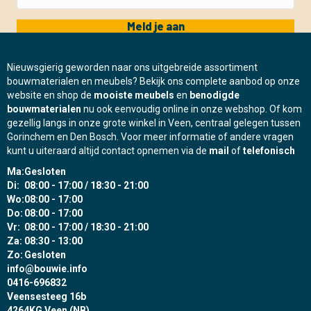
Meld je aan
Nieuwsgierig geworden naar ons uitgebreide assortiment
bouwmaterialen en meubels? Bekijk ons complete aanbod op onze
website en shop de
mooiste meubels
en
benodigde
bouwmaterialen
nu ook eenvoudig online in onze webshop. Of kom
gezellig langs in onze grote winkel in Veen, centraal gelegen tussen
Gorinchem en Den Bosch. Voor meer informatie of andere vragen
kunt u uiteraard altijd contact opnemen via de
mail
of
telefonisch
Ma:
Gesloten
Di:
08:00 - 17:00 / 18:30 - 21:00
Wo:
08:00 - 17:00
Do:
08:00 - 17:00
Vr:
08:00 - 17:00 / 18:30 - 21:00
Za:
08:30 - 13:00
Zo:
Gesloten
info@bouwie.info
0416-696832
Veensesteeg 16b
4264KG Veen (NB)