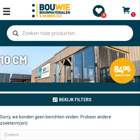
0
0
Producten
zoeken
10 CM
BEKIJK FILTERS
Sorry, we konden geen berichten vinden. Probeer andere
zoekterm(en).