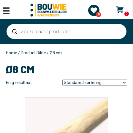
0
0
Producten
zoeken
Home
/ Product Dikte / Ø8 cm
Ø8 CM
Enig resultaat