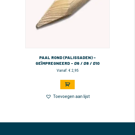
PAAL ROND (PALISSADEN) –
GEÏMPREGNEERD – Ø6 / Ø8 / Ø10
Vanaf:
€
2,95
Dit
product
heeft
meerdere
Toevoegen aan lijst
variaties.
Deze
optie
kan
gekozen
worden