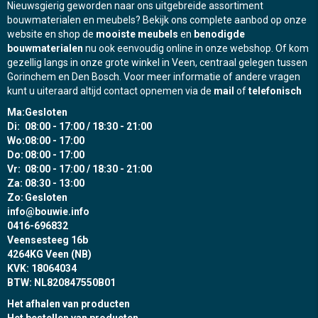
Nieuwsgierig geworden naar ons uitgebreide assortiment
op
bouwmaterialen en meubels? Bekijk ons complete aanbod op onze
de
website en shop de
mooiste meubels
en
benodigde
productpagina
bouwmaterialen
nu ook eenvoudig online in onze webshop. Of kom
gezellig langs in onze grote winkel in Veen, centraal gelegen tussen
Gorinchem en Den Bosch. Voor meer informatie of andere vragen
kunt u uiteraard altijd contact opnemen via de
mail
of
telefonisch
Ma:
Gesloten
Di:
08:00 - 17:00 / 18:30 - 21:00
Wo:
08:00 - 17:00
Do:
08:00 - 17:00
Vr:
08:00 - 17:00 / 18:30 - 21:00
Za:
08:30 - 13:00
Zo:
Gesloten
info@bouwie.info
0416-696832
Veensesteeg 16b
4264KG Veen (NB)
KVK: 18064034
BTW: NL820847550B01
Het afhalen van producten