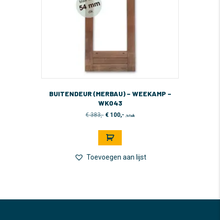
BUITENDEUR (MERBAU) – WEEKAMP –
WK043
Oorspronkelijke
Huidige
€
383,-
€
100,-
/stuk
prijs
prijs
was:
is:
€ 383,-.
€ 100,-.
Toevoegen aan lijst