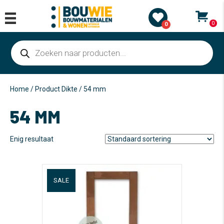
0
0
Producten
zoeken
Home
/ Product Dikte / 54 mm
54 MM
Enig resultaat
SALE