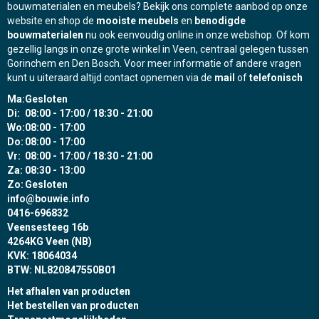
bouwmaterialen en meubels? Bekijk ons complete aanbod op onze
de
website en shop de
mooiste meubels
en
benodigde
productpagina
bouwmaterialen
nu ook eenvoudig online in onze webshop. Of kom
gezellig langs in onze grote winkel in Veen, centraal gelegen tussen
Gorinchem en Den Bosch. Voor meer informatie of andere vragen
kunt u uiteraard altijd contact opnemen via de
mail
of
telefonisch
Ma:
Gesloten
Di:
08:00 - 17:00 / 18:30 - 21:00
Wo:
08:00 - 17:00
Do:
08:00 - 17:00
Vr:
08:00 - 17:00 / 18:30 - 21:00
Za:
08:30 - 13:00
Zo:
Gesloten
info@bouwie.info
0416-696832
Veensesteeg 16b
4264KG Veen (NB)
KVK: 18064034
BTW: NL820847550B01
Het afhalen van producten
Het bestellen van producten