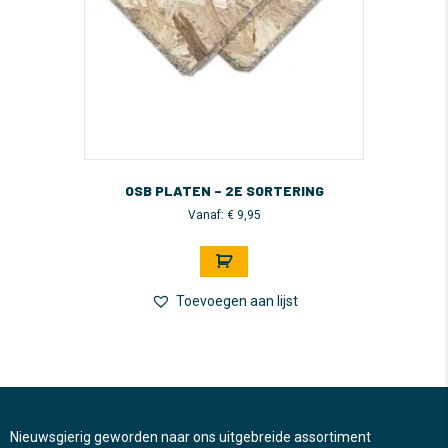
OSB PLATEN – 2E SORTERING
Vanaf:
€
9,95
Dit
product
heeft
meerdere
Toevoegen aan lijst
variaties.
Deze
optie
kan
gekozen
worden
Nieuwsgierig geworden naar ons uitgebreide assortiment
op