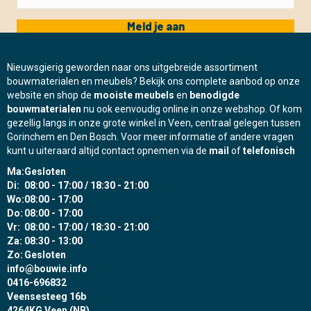
Meld je aan
Nieuwsgierig geworden naar ons uitgebreide assortiment
bouwmaterialen en meubels? Bekijk ons complete aanbod op onze
website en shop de
mooiste meubels
en
benodigde
bouwmaterialen
nu ook eenvoudig online in onze webshop. Of kom
gezellig langs in onze grote winkel in Veen, centraal gelegen tussen
Gorinchem en Den Bosch. Voor meer informatie of andere vragen
kunt u uiteraard altijd contact opnemen via de
mail
of
telefonisch
Ma:
Gesloten
Di:
08:00 - 17:00 / 18:30 - 21:00
Wo:
08:00 - 17:00
Do:
08:00 - 17:00
Vr:
08:00 - 17:00 / 18:30 - 21:00
Za:
08:30 - 13:00
Zo:
Gesloten
info@bouwie.info
0416-696832
Veensesteeg 16b
4264KG Veen (NB)