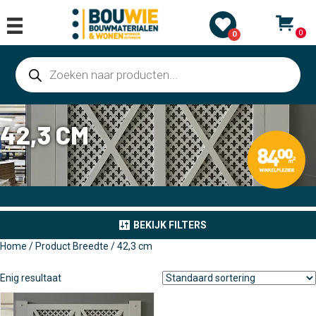
0
0
Producten
zoeken
42,3 CM
BEKIJK FILTERS
Home
/ Product Breedte / 42,3 cm
Enig resultaat