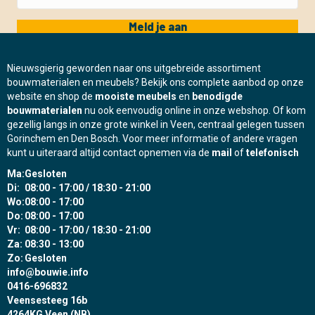
Meld je aan
Nieuwsgierig geworden naar ons uitgebreide assortiment
bouwmaterialen en meubels? Bekijk ons complete aanbod op onze
website en shop de
mooiste meubels
en
benodigde
bouwmaterialen
nu ook eenvoudig online in onze webshop. Of kom
gezellig langs in onze grote winkel in Veen, centraal gelegen tussen
Gorinchem en Den Bosch. Voor meer informatie of andere vragen
kunt u uiteraard altijd contact opnemen via de
mail
of
telefonisch
Ma:
Gesloten
Di:
08:00 - 17:00 / 18:30 - 21:00
Wo:
08:00 - 17:00
Do:
08:00 - 17:00
Vr:
08:00 - 17:00 / 18:30 - 21:00
Za:
08:30 - 13:00
Zo:
Gesloten
info@bouwie.info
0416-696832
Veensesteeg 16b
4264KG Veen (NB)