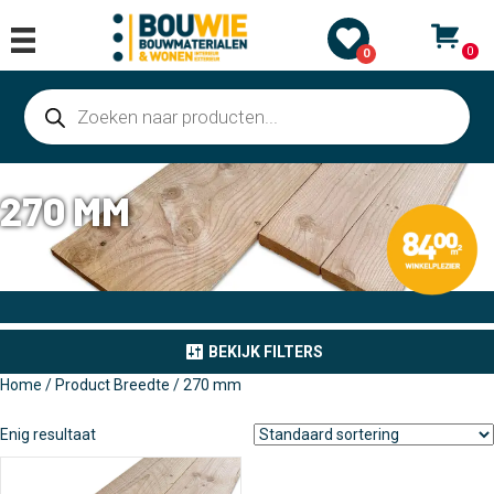
0
0
Producten
zoeken
270 MM
BEKIJK FILTERS
Home
/ Product Breedte / 270 mm
Enig resultaat