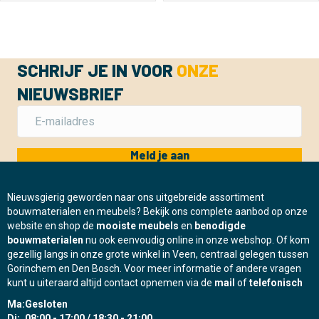
SCHRIJF JE IN VOOR
ONZE
NIEUWSBRIEF
Meld je aan
Nieuwsgierig geworden naar ons uitgebreide assortiment
bouwmaterialen en meubels? Bekijk ons complete aanbod op onze
website en shop de
mooiste meubels
en
benodigde
bouwmaterialen
nu ook eenvoudig online in onze webshop. Of kom
gezellig langs in onze grote winkel in Veen, centraal gelegen tussen
Gorinchem en Den Bosch. Voor meer informatie of andere vragen
kunt u uiteraard altijd contact opnemen via de
mail
of
telefonisch
Ma:
Gesloten
Di:
08:00 - 17:00 / 18:30 - 21:00